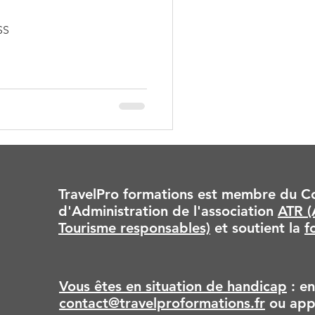
SS
TravelPro formations est membre du Co
d'Administration de l'association
ATR (
Tourisme responsables)
et soutient la
f
Vous êtes en situation de handicap
: en
contact@travelproformations.fr
ou app