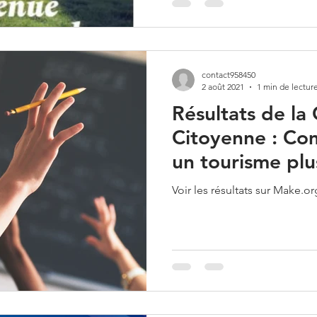
contact958450
2 août 2021
1 min de lectur
Résultats de la
Citoyenne : Co
un tourisme plu
en France ?
Voir les résultats sur Make.or