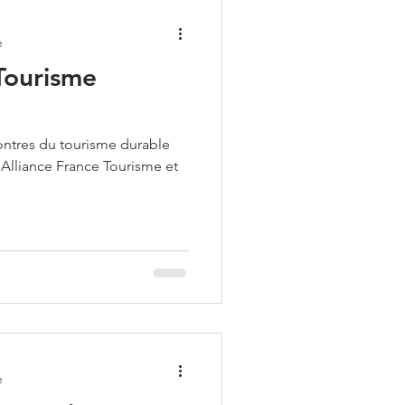
e
Tourisme
ontres du tourisme durable
r Alliance France Tourisme et
e