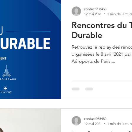
contact958450
12 mai 2021
1 min de lectur
Rencontres du 
Durable
Retrouvez le replay des renc
organisées le 8 avril 2021 pa
Aéroports de Paris,...
contact958450
12 mai 2021
1 min de lectur