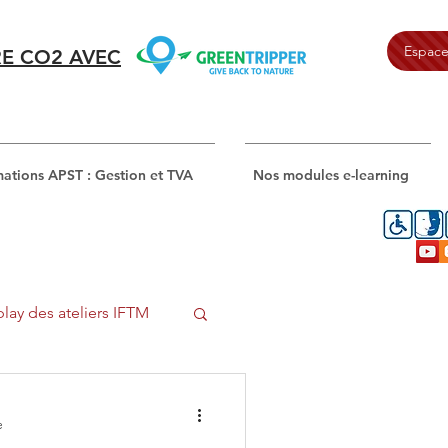
Espace
E CO2 AVEC
ations APST : Gestion et TVA
Nos modules e-learning
lay des ateliers IFTM
e