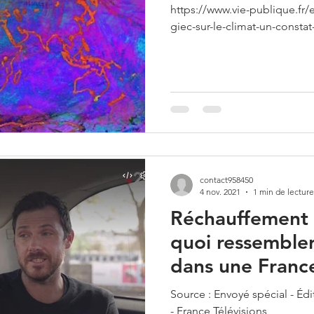
https://www.vie-publique.fr/
giec-sur-le-climat-un-constat
contact958450
4 nov. 2021
1 min de lecture
Réchauffement c
quoi ressembler
dans une Franc
Source : Envoyé spécial - Éd
- France Télévisions