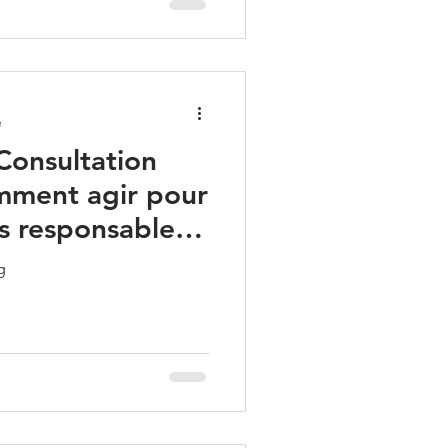
e
 Consultation
mment agir pour
s responsable
g