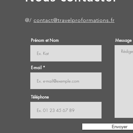
@/
contact@travelproformations.fr
Prénom et Nom
Message
E-mail
Téléphone
Envoyer