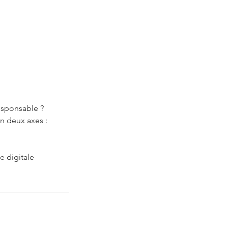
esponsable ?
on deux axes :
e digitale