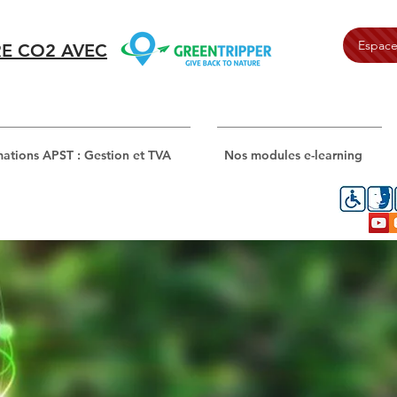
Espace
E CO2 AVEC
ations APST : Gestion et TVA
Nos modules e-learning