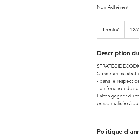
Non Adhérent
1 260
euros
Terminé
T
1 26
e
r
m
Description du
i
STRATÉGIE ECODIGI
n
Construire sa strat
é
- dans le respect 
- en fonction de so
Faites gagner du te
personnalisée à ap
Politique d'an