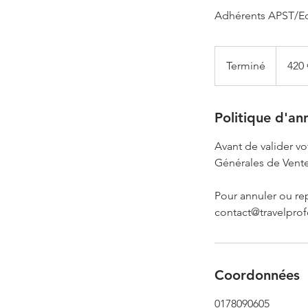
Adhérents APST/E
420
euros
Terminé
T
420 
e
r
m
Politique d'an
i
Avant de valider v
n
Générales de Vente
é
Pour annuler ou re
contact@travelprofo
Coordonnées
0178090605