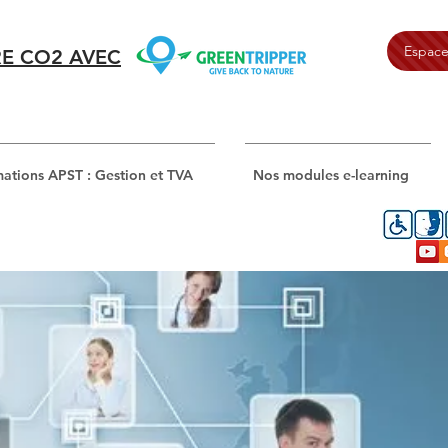
Espace
E CO2 AVEC
ations APST : Gestion et TVA
Nos modules e-learning