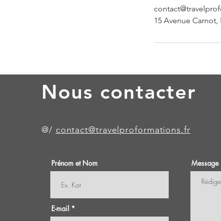
contact@travelprof
15 Avenue Carnot, 
Nous contacter
@/
contact@travelproformations.fr
Prénom et Nom
Message
E-mail