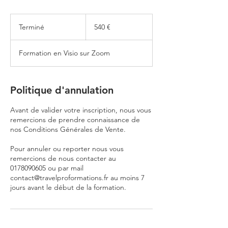
540
euros
Terminé
T
540 €
e
r
Formation en Visio sur Zoom
m
i
n
é
Politique d'annulation
Avant de valider votre inscription, nous vous
remercions de prendre connaissance de
nos Conditions Générales de Vente.
Pour annuler ou reporter nous vous
remercions de nous contacter au
0178090605 ou par mail
contact@travelproformations.fr au moins 7
jours avant le début de la formation.