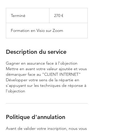
270
euros
Terminé
T
270 €
e
r
Formation en Visio sur Zoom
m
i
n
é
Description du service
Gagner en assurance face à l'objection
Mettre en avant votre valeur ajoutée et vous
démarquer face au "CLIENT INTERNET"
Développer votre sens de la répartie en
s'appuyant sur les techniques de réponse à
l'objection
Politique d'annulation
Avant de valider votre inscription, nous vous