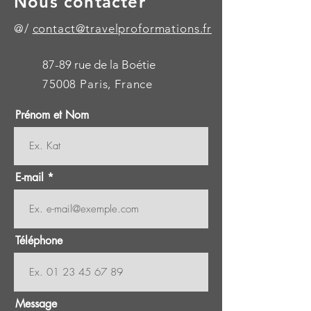
Nous contacter
@/
contact@travelproformations.fr
87-89 rue de la Boétie
75008 Paris, France
Prénom et Nom
E-mail
Téléphone
Message