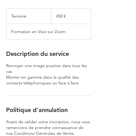
450
euros
Terminé
T
450 €
e
r
Formation en Visio sur Zoom
m
i
n
é
Description du service
Renvoyer une image positive dans tous les
cas
Monter en gamme dans la qualité des
contacts téléphoniques ou face à face
Politique d'annulation
Avant de valider votre inscription, nous vous
remercions de prendre connaissance de
nos Conditions Générales de Vente.