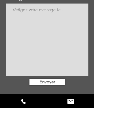
Envoyer
TravelPro formations est membre du
Conseil d'Administration de l'association
ATR (Agir pour un Tourisme responsables)
et soutient la
fondation GoodPlanet