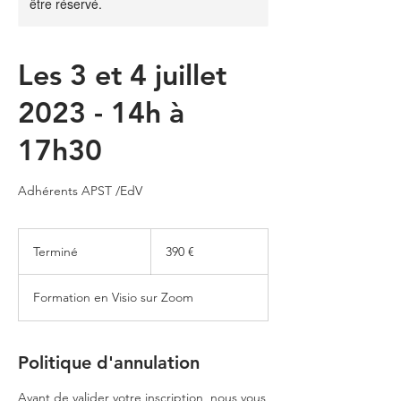
être réservé.
Les 3 et 4 juillet
2023 - 14h à
17h30
Adhérents APST /EdV
390
euros
Terminé
T
390 €
e
r
Formation en Visio sur Zoom
m
i
n
é
Politique d'annulation
Avant de valider votre inscription, nous vous