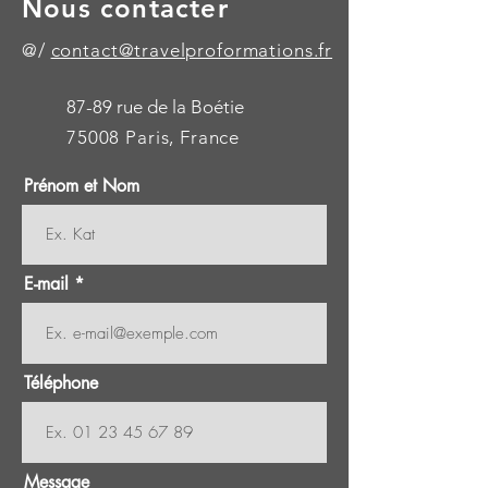
Nous contacter
@/
contact@travelproformations.fr
87-89 rue de la Boétie
75008 Paris, France
Prénom et Nom
E-mail
Téléphone
Message