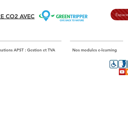
Espace
E CO2 AVEC
ations APST : Gestion et TVA
Nos modules e-learning