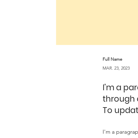
Full Name
MAR. 23, 2023
I'm a pa
through 
To updat
I'm a paragrap