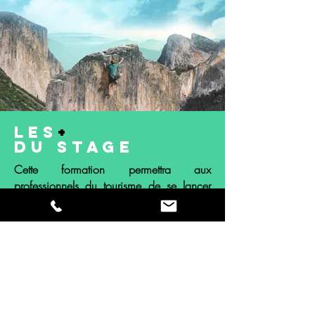
Les
+
du stage
Cette formation permettra aux
professionnels du tourisme de se lancer
sur les réseaux sociaux et d’être
accompagnés pendant quatre mois pour
mettre en place une stratégie éditoriale
afin de faire décoller leurs réseaux
sociaux et maîtriser leur communication
numérique.