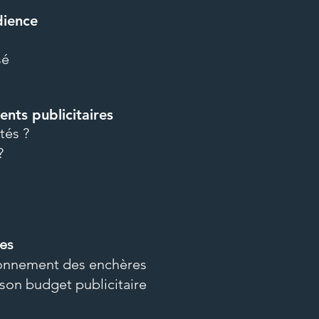
dience
sé
ents publicitaires
tés ?
?
res
onnement des enchères
on budget publicitaire