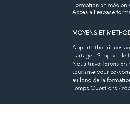
Formation animée en V
Accès à l’espace forma
MOYENS ET METHO
Apports théoriques ani
partagé - Support de 
Nous travaillerons en
tourisme pour co-cons
au long de la formatio
Temps Questions / rép
MOYENS D'EVALUAT
Questionnaire d’attent