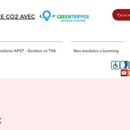
Espace
E CO2 AVEC
ations APST : Gestion et TVA
Nos modules e-learning
: