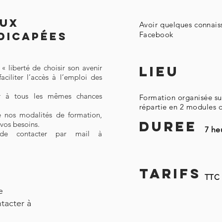
aux
Avoir quelques connais
dicapées
Facebook
« liberté de choisir son avenir
LIEU
aciliter l’accès à l’emploi des
r à tous les mêmes chances
Formation organisée sur
répartie en 2 modules 
 nos modalités de formation,
DUREE
vos besoins.
7 he
 de contacter par mail à
TARIFS
TTC 
e
tacter à