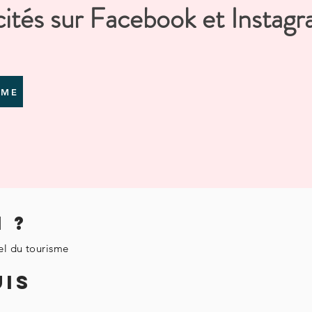
cités sur Facebook et Instag
MME
 ?
el du tourisme
UIS