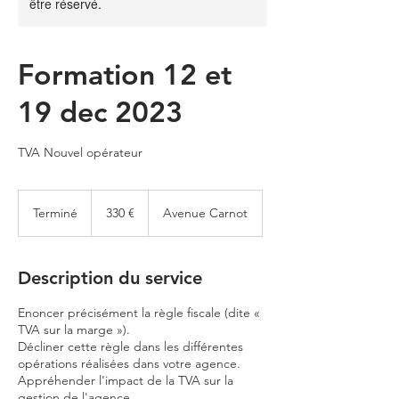
être réservé.
Formation 12 et
19 dec 2023
TVA Nouvel opérateur
330
euros
Terminé
T
330 €
Avenue Carnot
e
r
m
Description du service
i
n
Enoncer précisément la règle fiscale (dite «
é
TVA sur la marge »).
Décliner cette règle dans les différentes
opérations réalisées dans votre agence.
Appréhender l'impact de la TVA sur la
gestion de l'agence.