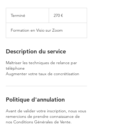
270
euros
Terminé
T
270 €
e
r
Formation en Visio sur Zoom
m
i
n
é
Description du service
Maîtriser les techniques de relance par
téléphone
Augmenter votre taux de concrétisation
Politique d'annulation
Avant de valider votre inscription, nous vous
remercions de prendre connaissance de
nos Conditions Générales de Vente.