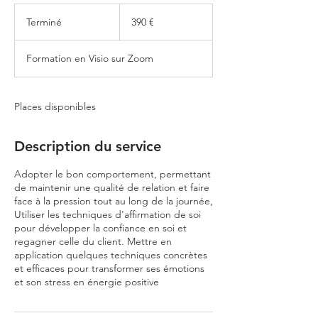
390
euros
Terminé
T
390 €
e
r
Formation en Visio sur Zoom
m
i
n
é
Places disponibles
Description du service
Adopter le bon comportement, permettant
de maintenir une qualité de relation et faire
face à la pression tout au long de la journée,
Utiliser les techniques d'affirmation de soi
pour développer la confiance en soi et
regagner celle du client. Mettre en
application quelques techniques concrètes
et efficaces pour transformer ses émotions
et son stress en énergie positive