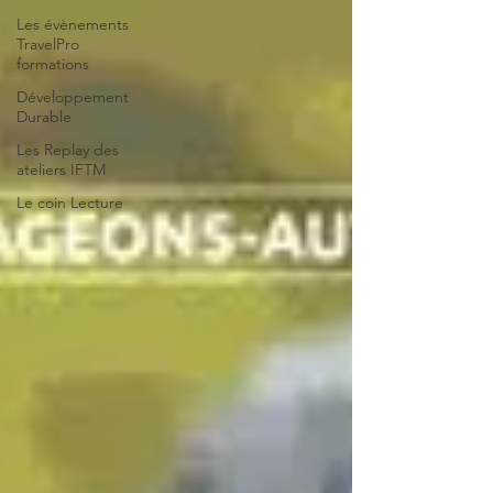
Les évènements
TravelPro
formations
Développement
Durable
Les Replay des
ateliers IFTM
Le coin Lecture