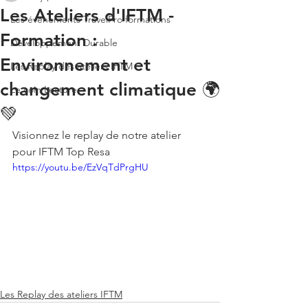
Les Ateliers d'IFTM -
Les évènements TravelPro formations
Formation :
Développement Durable
Environnement et
Les Replay des ateliers IFTM
changement climatique 🌍
Le coin Lecture
💚
Visionnez le replay de notre atelier 
pour IFTM Top Resa
https://youtu.be/EzVqTdPrgHU
Les Replay des ateliers IFTM