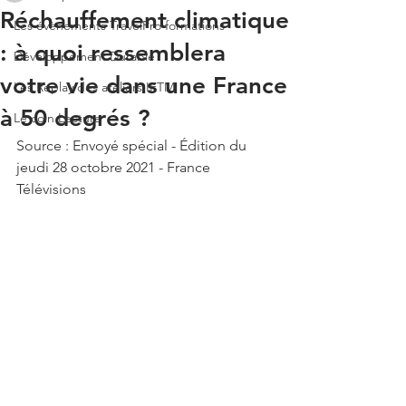
Réchauffement climatique
Les évènements TravelPro formations
: à quoi ressemblera
Développement Durable
votre vie dans une France
Les Replay des ateliers IFTM
à 50 degrés ?
Le coin Lecture
Source : Envoyé spécial - Édition du 
jeudi 28 octobre 2021 - France 
Télévisions