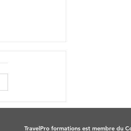
auffement climatique :
oi ressemblera votre vie
 une France à 50 degrés
TravelPro formations est membre du Co