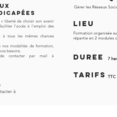
aux
Gérer les Réseaux Soci
dicapées
« liberté de choisir son avenir
LIEU
aciliter l’accès à l’emploi des
Formation organisée sur
r à tous les mêmes chances
répartie en 2 modules 
 nos modalités de formation,
vos besoins.
DUREE
 de contacter par mail à
7 he
TARIFS
TTC 
e
tacter à