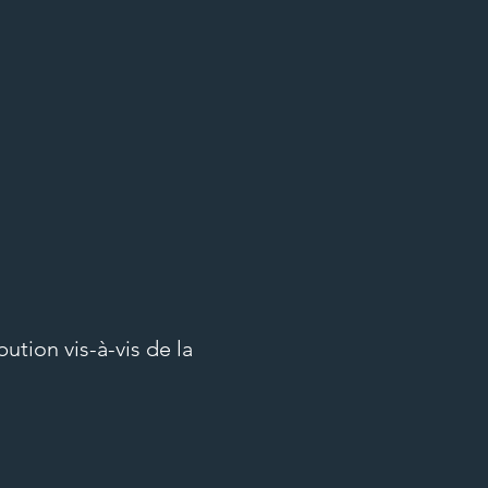
Voir l'ensemble
de séances
ution vis-à-vis de la