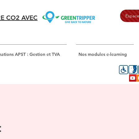
Espace
E CO2 AVEC
ations APST : Gestion et TVA
Nos modules e-learning
: