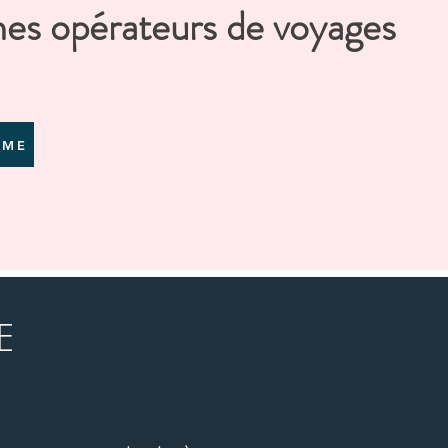
nes opérateurs de voyages
MME
 ?
E
inancier
ptable