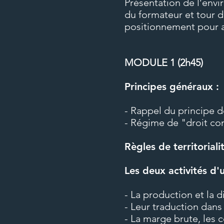
Présentation de l’env
calculer aisément la TVA à décaisse
du formateur et tour de
positionnement pour at
Accessibilité 
personnes han
MODULE 1 (2h45)
La loi du 5 septembre 2018 pour la 
professionnel » a pour objectif de f
Principes généraux :
personnes en situation de handicap.
Notre organisme tente de donne
- Rappel du principe de
d’accéder ou de maintenir l’emploi.
Nous pouvons adapter certaines de
- Régime de "droit c
pour cela, nous étudierons ensemble 
Pour toutes questions, merci
Règles de territoriali
contact@travelproformations.fr
Les deux activités d
DATES
- La production et la d
- Leur traduction dan
- La marge brute, les c