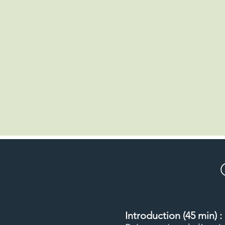
Objectifs
Enoncer précisément la règle fiscale
Décliner cette règle dans les dif
dans votre entreprise.
Appréhender l'impact de la TVA sur 
Introduction (45 min) :
Mettre en place les procédure