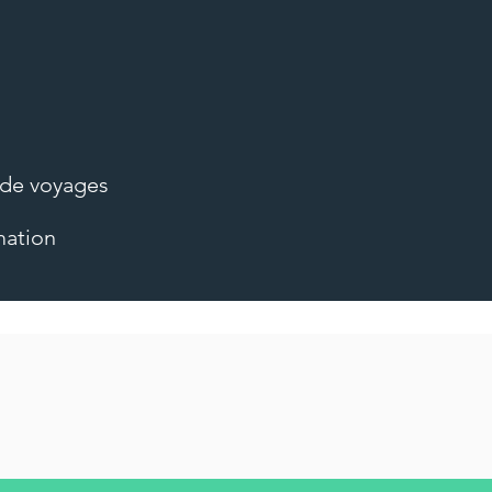
 de voyages
s
mation