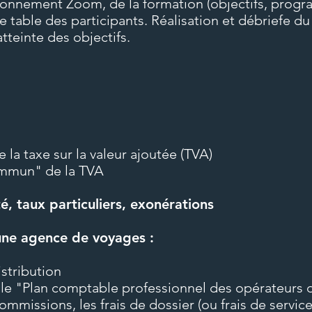
ironnement Zoom, de la formation (objectifs, progr
r.
 table des participants. Réalisation et débriefe du t
PRE REQ
teinte des objectifs.
aux
Travailler chez un opé
dicapées
« liberté de choisir son avenir
LIEU
aciliter l’accès à l’emploi des
Formation organisée sur
r à tous les mêmes chances
répartie en 2 modules d
 la taxe sur la valeur ajoutée (TVA)
(journée de 7h)
 nos modalités de formation,
ommun" de la TVA
vos besoins.
 de contacter par mail à
té, taux particuliers, exonérations
DUREE
7 he
'une agence de voyages :
TARIFS
TTC 
istribution
s le "Plan comptable professionnel des opérateurs
ommissions, les frais de dossier (ou frais de service