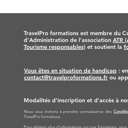
TravelPro formations est membre du Co
d'Administration de l'association
ATR (
Tourisme responsables)
et soutient la
f
Vous êtes en situation de handicap
: en
contact@travelproformations.fr
ou app
Modalités d’inscription et d’accès à no
Nous vous invitons à prendre connaissance des
Conditi
TravelPro formations.
Pour obtenir plus d'informations sur nos formations, vou