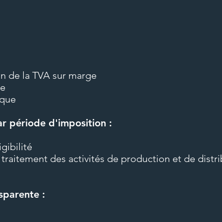
330
330 €
euros
ion de la TVA sur marge
ge
aque
r période d'imposition :
gibilité
traitement des activités de production et de distrib
sparente :