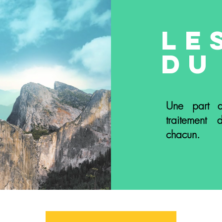
Le
du
Une part d
traitement 
chacun.